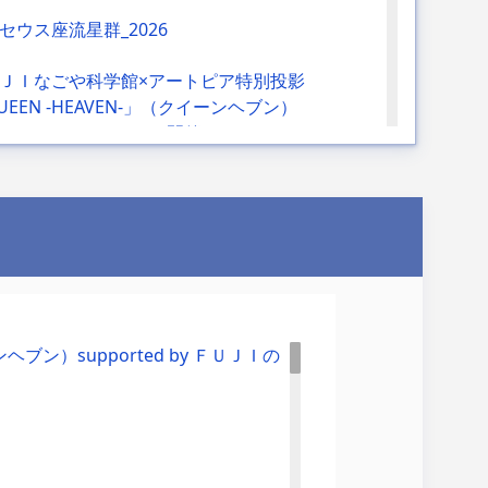
セウス座流星群_2026
ＪＩなごや科学館×アートピア特別投影
UEEN -HEAVEN-」（クイーンヘブン）
pported by ＦＵＪＩの開催について
展「スケスケ展２ ～スケると見える仕組み
界～」
やっこ まちかど ひんやりきち
展「氷河期展 ～人類が見た4万年前の世界
ブン）supported by ＦＵＪＩの
！！夏のスタンプラリー（ソレイユプラザ
や）