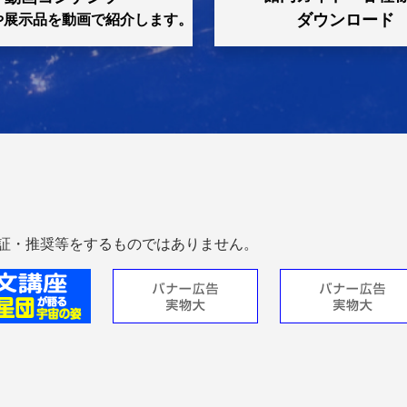
ダウンロード
や展示品を動画で紹介します。
滅展」関連イベント 絶滅境界を見に行こう！
からオープン】鉄道ひろばについて
字幕付きプラネタリウムについて
滅展」関連イベント 陸と海からみる大絶滅
研究者と話そう！「化学の目で観る 星の誕生」
なたにもできる 救命処置」
プラネタリウムの動作実演を行います
証・推奨等をするものではありません。
民観望会「土星」
中！】オンライン市民観望会「木星」
民観望会のご案内
やノーベル賞受賞者記念室の実演・実験