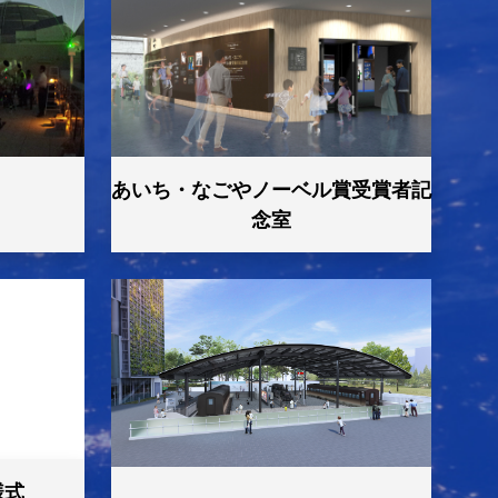
」
える天の川の水素原子 -【申込は終
あいち・なごやノーベル賞受賞者記
念室
しました）
ました）
様式