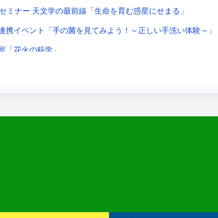
開セミナー 天文学の最前線「生命を育む惑星にせまる」
連携イベント「手の菌を見てみよう！～正しい手洗い体験～」
室「花火の科学」
催】ＦＵＪＩ鉄道ひろば「B6運転体験」について
鉄道ひろばボランティア養成講座の募集について
ろう
ボ
世界－衛生害虫と感染症対策について学ぼう－
ている地球の記録-国際環境映像祭入賞作品等上映会-
球教室－フィールドセミナー－
YOU SAKAE26」に参加します！