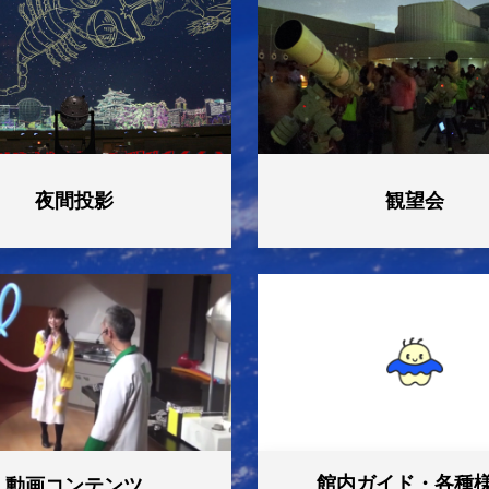
真教室（受付は終了しました）
ール 海の宝探し--砂の中の海洋生物を探そう！ー
026 NAGOYA普及啓発事業「救助隊員になって滑車の原理を学ぼう
絶滅展」ギャラリートークイベント
講座 銀河の電波をキャッチしよう！ - 手作りアンテナでとら
夜間投影
観望会
チング【高校生コースのみ参加者追加募集中】
開催】ＦＵＪＩ鉄道ひろば「B6運転体験」について（申込は終了
ライン一般講演会パブリックビューイング
開催】ＦＵＪＩ鉄道ひろば「B6運転体験」について（申込終了し
石を語る」文化講演会
地ライブトーク！
館内ガイド・各種
動画コンテンツ