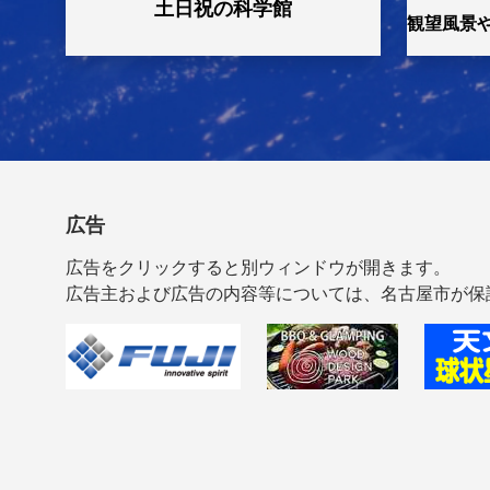
土日祝の科学館
観望風景
2026年04月05日
特別展「大絶
2026年03月28日
【3月28日
2026年03月28日
3月28日 
2026年03月20日
特別展「大絶
2026年03月11日
理研DAY：
広告
2026年03月07日
特別講座「あ
広告をクリックすると別ウィンドウが開きます。
2026年01月25日
ツァイスⅣ型
広告主および広告の内容等については、名古屋市が保
2025年11月25日
オンライン市
2025年03月21日
【録画を配信
2022年04月01日
夜間投影と市
2022年04月01日
あいち・なご