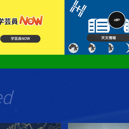
スタンプラリー（ソレイユプラザなごや）
開催】ＦＵＪＩ鉄道ひろば「B6運転体験」について
や出張ワークショップ in ＦＵＪＩなごや科学館
の機械を操作してみよう！－いのちのエンジニア体験－
ひろばギャラリーの展示写真を募集します
分子ドラゴンマスター試験 全国遠征プロジェクト：マスター
開催】ＦＵＪＩ鉄道ひろば「B6運転体験」について（受付は終了
らアロマオイルを取り出してみよう！ 参加者募集
ed
めの実験工作教室」(リフレッシュ理科教室) 参加者募集
実験工作教室（リフレッシュ理科教室）【参加者募集】
工作教室