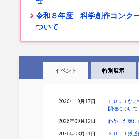
せ
令和８年度 科学創作コンク
ついて
窓口販売における支払方法に
ＦＵＪＩなごや科学館公式SN
名古屋市科学館の愛称が「Ｆ
イベント
特別展示
館」になりました。
科学館屋外展示場（鉄道ひろ
2026年10月17日
ＦＵＪＩなごや
除について
開催について
2026年09月12日
わかった気に
バリアフリー情報
2026年08月31日
ＦＵＪＩ鉄道