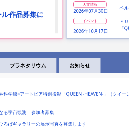
天文情報
ペル
2026年07月30日
ール作品募集に
イベント
ＦＵ
「Q
2026年10月17日
su
ついて
特別展 ・企画展
特別
S運用中！
2026年07月18日
の世
お知らせ
ＵＪＩなごや科学
プラネタリウム
お知らせ
なご
2026年07月18日
特別展 ・企画展
特別
2026年07月23日
～」
ば）付近の封鎖解
科学館×アートピア特別投影「QUEEN -HEAVEN-」（クイーンヘ
イベント
伏見
2026年07月15日
なご
なる宇宙観測 参加者募集
ひろばギャラリーの展示写真を募集します