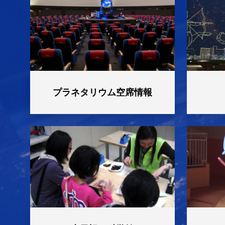
2026年05月29日
夏休み親子写
2026年05月27日
かがくゼミナ
2026年05月16日
IFCAA 2
2026年05月15日
特別展 「大
2026年05月14日
中京大学連携
プラネタリウム空席情報
了しました】
2026年05月13日
放射線ウォッ
2026年05月10日
【5月10日
2026年05月09日
地質の日オン
2026年04月29日
【4月29日
2026年04月29日
第50回「化
2026年04月18日
南極・昭和基