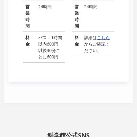
営
24時間
営
24時間
業
業
時
時
間
間
料
バス：1時間
料
詳細は
こちら
金
以内600円
金
からご確認く
以後30分ご
ださい。
とに600円
科学館公式SNS