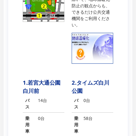
防止の観点からも、
できるだけ公共交通
機関をご利用くださ
い。
1.若宮大通公園
2.タイムズ白川
白川前
公園
バ
14台
バ
0台
ス
ス
乗
0台
乗
58台
用
用
車
車