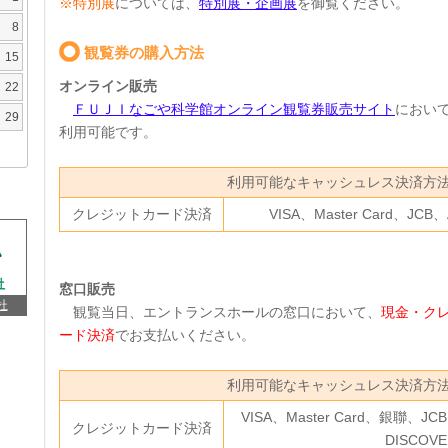
※特別展
については、
特別展・企画展
を御覧ください。
8
観覧券の購入方法
15
オンライン販売
22
ＦＵＪＩなごや科学館オンライン観覧券販売サイト
におい
29
利用可能です。
利用可能なキャッシュレス決済方
クレジットカード決済
VISA、Master Card、JCB、
窓口販売
杜
観覧当日、エントランスホールの窓口において、
現金・ク
ード決済
でお支払いください。
利用可能なキャッシュレス決済方
VISA、Master Card、銀聯、JCB
クレジットカード決済
DISCOVE