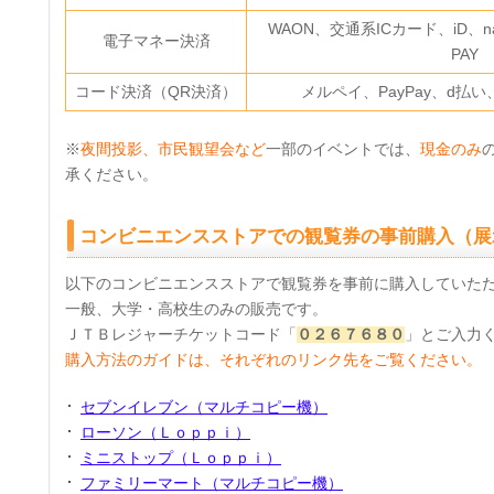
WAON、交通系ICカード、iD、na
電子マネー決済
PAY
コード決済（QR決済）
メルペイ、PayPay、d払い
※
夜間投影、市民観望会など
一部のイベントでは、
現金のみ
承ください。
コンビニエンスストアでの観覧券の事前購入（展
以下のコンビニエンスストアで観覧券を事前に購入していた
一般、大学・高校生のみの販売です。
ＪＴＢレジャーチケットコード「
０２６７６８０
」とご入力
購入方法のガイドは、それぞれのリンク先をご覧ください。
セブンイレブン（マルチコピー機）
ローソン（Ｌｏｐｐｉ）
ミニストップ（Ｌｏｐｐｉ）
ファミリーマート（マルチコピー機）