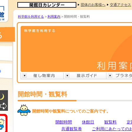
団体のお客様へ
交通アクセス
科学館を利用する
>
利用案内
> 開館時間・観覧料
開館時間・観覧料
開館時間や観覧料についてのご案内です。
開館時間
休館日
観覧料
定
共通観覧券
ご利用にあたっての