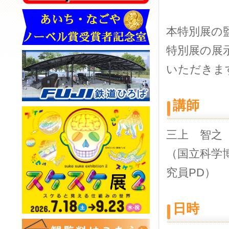
本特別展の
特別展の展
いただきま
講師
三上 智之
（国立科学
究員PD）
日時