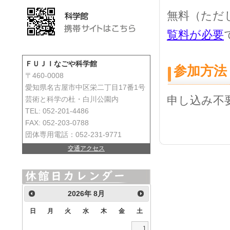
無料（ただ
覧料が必要
ＦＵＪＩなごや科学館
参加方法
〒460-0008
愛知県名古屋市中区栄二丁目17番1号
申し込み不
芸術と科学の杜・白川公園内
TEL: 052-201-4486
FAX: 052-203-0788
団体専用電話：052-231-9771
交通アクセス
2026
年
8月
日
月
火
水
木
金
土
1