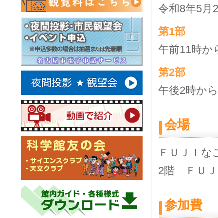
令和8年5月
第
1
部
午前11時か
第
2
部
午後2時から
会場
ＦＵＪＩな
2階 ＦＵ
参加費