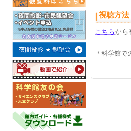
視聴方法
こちら
から
＊科学館で