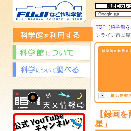
TOP（科学館
ンライン市民観
【録画を
星」