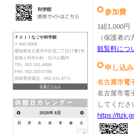
参加費
1組1,000円
（保護者の
ＦＵＪＩなごや科学館
〒460-0008
観覧料につ
愛知県名古屋市中区栄二丁目17番1号
芸術と科学の杜・白川公園内
TEL: 052-201-4486
申し込み
FAX: 052-203-0788
団体専用電話：052-231-9771
名古屋市電
交通アクセス
名古屋市電
してくださ
2026
年
8月
https://ttzk.g
日
月
火
水
木
金
土
1