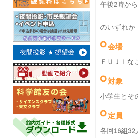
午後2時から
のいずれか
会場
ＦＵＪＩな
対象
小学生とそ
定員
各回16組32