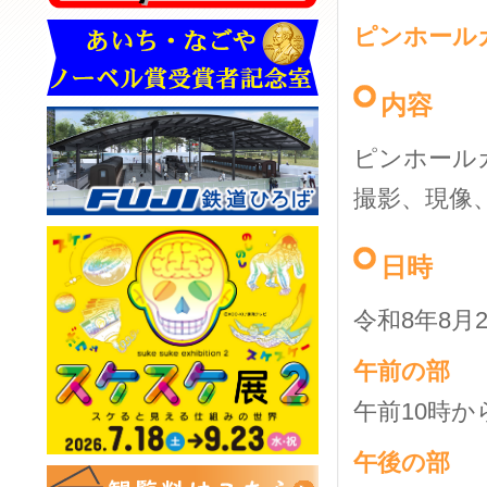
ピンホール
内容
ピンホール
撮影、現像
日時
令和8年8月
午前の部
午前10時か
午後の部