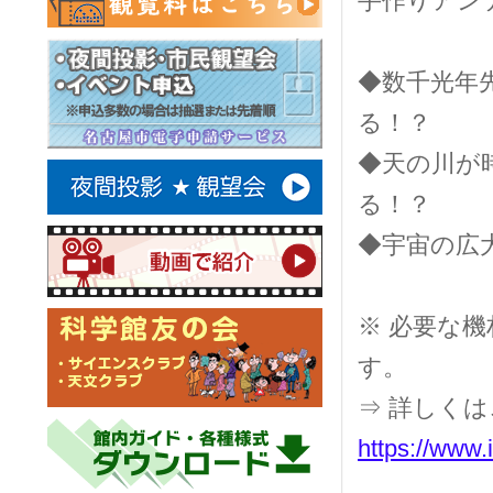
手作りアン
◆数千光年
る！？
◆天の川が
る！？
◆宇宙の広
※ 必要な
す。
⇒ 詳しく
https://www.