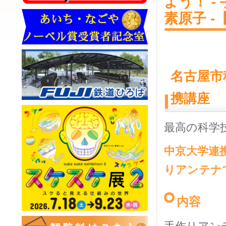
よう！ 
素原子 
名古屋市
携講座
最高の科学
中京大学連
りアンテナ
内容