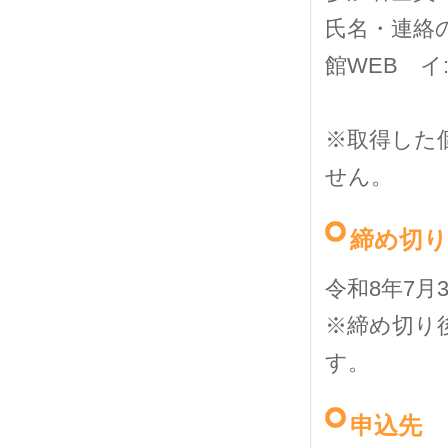
氏名・連絡
館WEB イ
※取得した
せん。
締め切り
令和
8
年
7
月
※締め切り
す。
申込先