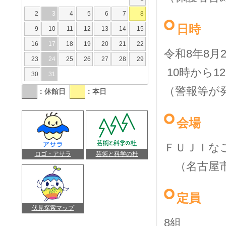
2
3
4
5
6
7
8
日時
9
10
11
12
13
14
15
16
17
18
19
20
21
22
令和
8
年
8
月
23
24
25
26
27
28
29
10
時から
12
30
31
（警報等が
：休館日
：本日
会場
ＦＵＪＩな
ロゴ・アサラ
芸術と科学の杜
（名古屋市
定員
伏見探索マップ
8
組