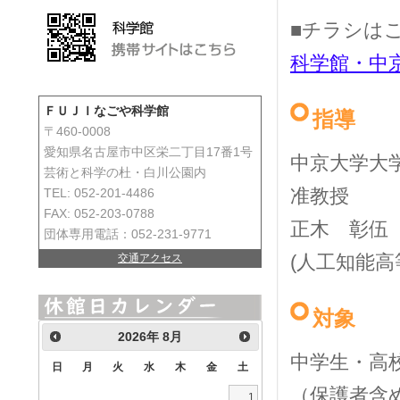
■チラシは
科学館・中
ＦＵＪＩなごや科学館
指導
〒460-0008
愛知県名古屋市中区栄二丁目17番1号
中京大学大
芸術と科学の杜・白川公園内
准教授
TEL: 052-201-4486
FAX: 052-203-0788
正木 彰伍
団体専用電話：052-231-9771
(
人工知能高
交通アクセス
対象
2026
年
8月
中学生・高
日
月
火
水
木
金
土
（保護者含
1