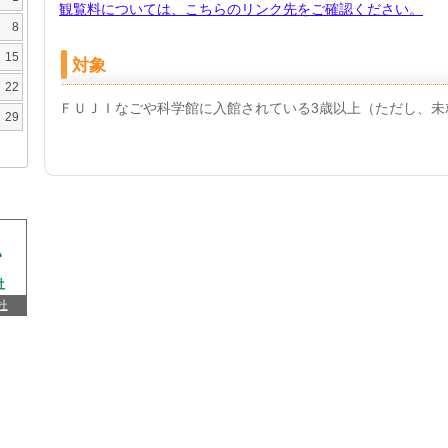
観覧料については、こちらのリンク先をご確認ください。
8
15
対象
22
ＦＵＪＩなごや科学館に入館されている3歳以上（ただし、未
29
杜