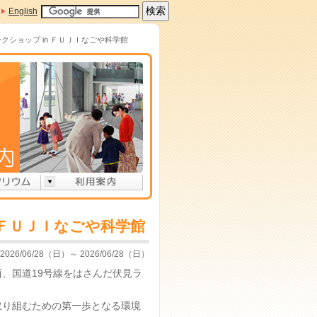
English
クショップ in ＦＵＪＩなごや科学館
 ＦＵＪＩなごや科学館
2026/06/28（日）～ 2026/06/28（日）
、国道19号線をはさんだ伏見ラ
取り組むための第一歩となる環境