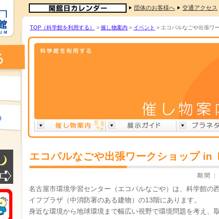
団体のお客様へ
交通アクセス
TOP（科学館を利用する）
>
催し物案内
>
イベント
> エコパルなごや出張ワー
エコパルなごや出張ワークショップ in
期 間 ： 
名古屋市環境学習センター（エコパルなごや）は、科学館の西
イフプラザ（中消防署のある建物）の13階にあります。
身近な環境から地球環境まで幅広い視野で環境問題を考え、