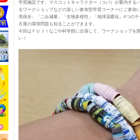
学習施設です。マスコットキャラクター（コパ）が案内する
るワークショップなどの楽しい参加型学習コーナーにご参加
境保全」「ごみ減量」「生物多様性」「地球温暖化」4つのテ
古屋の環境問題も知ることができます。
今回はＦＵＪＩなごや科学館に出張して、ワークショップを
い！