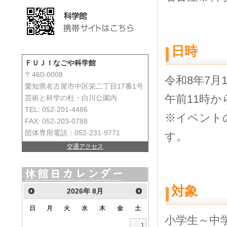
日時
ＦＵＪＩなごや科学館
〒460-0008
令和
8
年
7
月
愛知県名古屋市中区栄二丁目17番1号
午前
11
時か
芸術と科学の杜・白川公園内
TEL: 052-201-4486
※イベント
FAX: 052-203-0788
団体専用電話：052-231-9771
す。
交通アクセス
対象
2026
年
8月
日
月
火
水
木
金
土
小学生～中
1