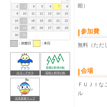
能）
2
3
4
5
6
7
8
9
10
11
12
13
14
15
16
17
18
19
20
21
22
23
24
25
26
27
28
29
参加費
30
31
：休館日
：本日
無料（ただ
会場
ロゴ・アサラ
芸術と科学の杜
ＦＵＪＩな
ル
伏見探索マップ