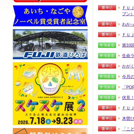
ＦＵＪ
ブン）
わか
ＦＵ
第33
生命
かが
今月
「PO
伏見
ＦＵ
木曽
「こ