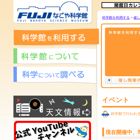
メ
イ
科学館を利用する
>
催
ン
コ
ン
テ
ン
ツ
へ
イベント
科学館で行われ
現在開催中、