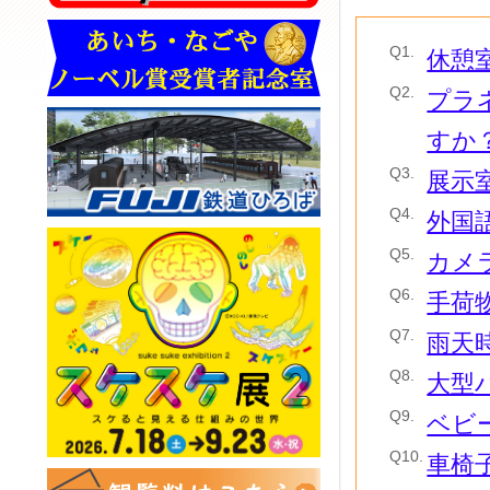
Q1.
休憩
Q2.
プラ
すか
Q3.
展示
Q4.
外国
Q5.
カメ
Q6.
手荷
Q7.
雨天
Q8.
大型
Q9.
ベビ
Q10.
車椅