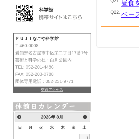
Q21.
昼食
Q22.
ペー
ＦＵＪＩなごや科学館
〒460-0008
愛知県名古屋市中区栄二丁目17番1号
芸術と科学の杜・白川公園内
TEL: 052-201-4486
FAX: 052-203-0788
団体専用電話：052-231-9771
交通アクセス
2026
年
8月
日
月
火
水
木
金
土
1