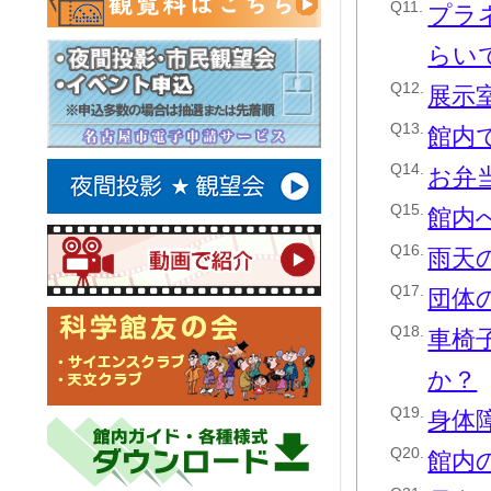
Q11.
プラ
らい
Q12.
展示
Q13.
館内
Q14.
お弁
Q15.
館内
Q16.
雨天
Q17.
団体
Q18.
車椅
か？
Q19.
身体
Q20.
館内