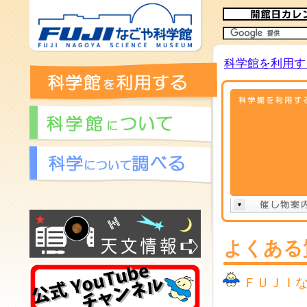
メ
イ
ン
コ
科学館を利用す
ン
テ
ン
ツ
へ
よくある
ＦＵＪＩ