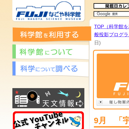
TOP（科学館
般投影プログラム
日)
9月 「宇