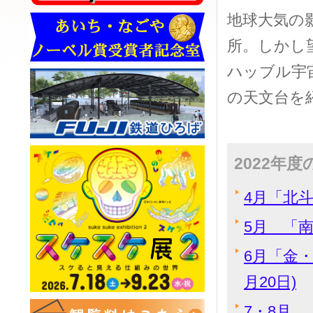
地球大気の
所。しかし
ハッブル宇
の天文台を
2022年
4月「北斗
5月 「南
6月「金
月20日)
7・8月 