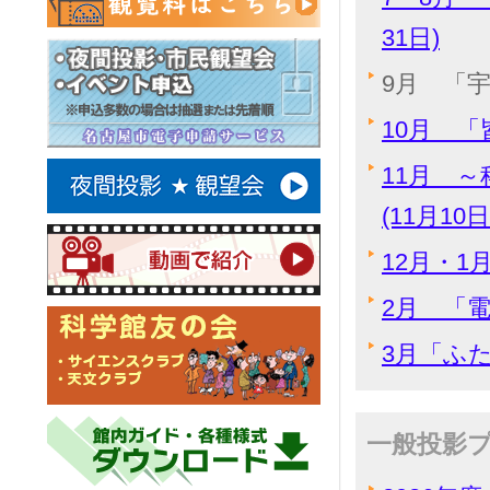
31日)
9月 「宇
10月 「
11月 
(11月10
12月・1
2月 「電
3月「ふた
一般投影