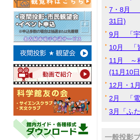
7・8月 
31日)
9月 「宇
10月 「
11月 
(11月10
12月・1
2月 「電
3月「ふた
一般投影