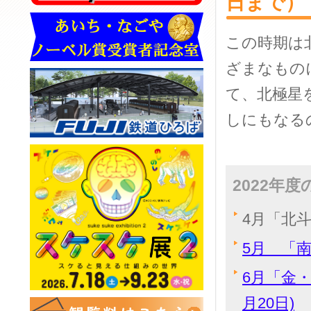
日まで）
この時期は
ざまなもの
て、北極星
しにもなる
2022年
4月「北斗
5月 「南
6月「金
月20日)