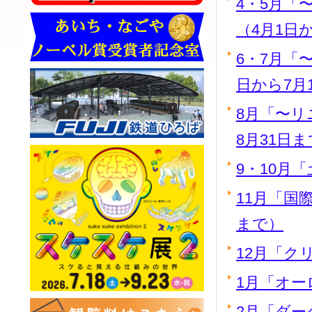
4・5月「
（4月1日
6・7月「
日から7月
8月「〜リ
8月31日
9・10月
11月「国
まで）
12月「ク
1月「オー
2月「ダー