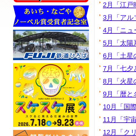
2月「江戸
3月「アル
4月「ニ
5月「太陽
6月「土星
7月「七夕
8月「火星
9月「暦と名
10月「国
11月「宇宙
12月「ク