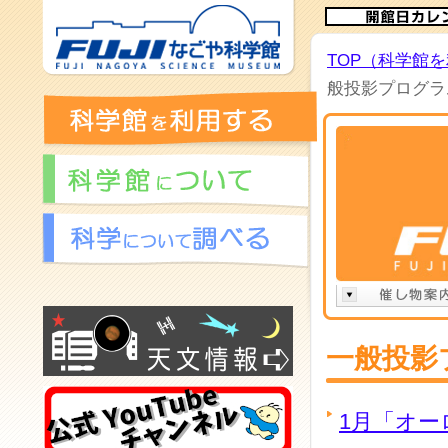
TOP（科学館
般投影プログラム
一般投影
1月「オー