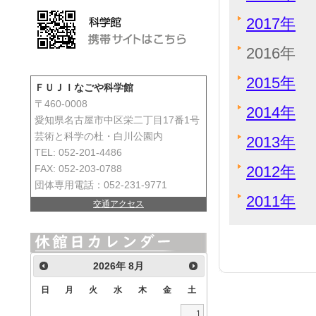
2017年
2016年
2015年
ＦＵＪＩなごや科学館
〒460-0008
2014年
愛知県名古屋市中区栄二丁目17番1号
芸術と科学の杜・白川公園内
2013年
TEL: 052-201-4486
2012年
FAX: 052-203-0788
団体専用電話：052-231-9771
2011年
交通アクセス
2026
年
8月
日
月
火
水
木
金
土
1