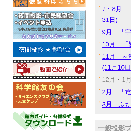
7・8月 
31日)
9月 「宇
10月 「
11月 
(11月10
12月・1
2月 「電
3月「ふた
一般投影