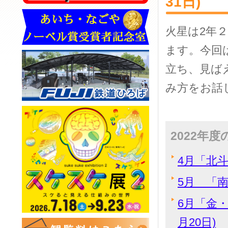
31日)
火星は2年
ます。今回
立ち、見ば
み方をお話
2022年
4月「北斗
5月 「南
6月「金
月20日)