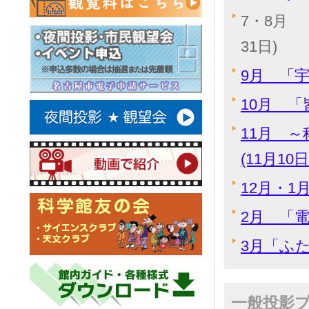
7・8月 
31日)
9月 「宇
10月 「
11月 
(11月10
12月・1
2月 「電
3月「ふた
一般投影