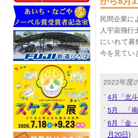
から8月3
民間企業に
人宇宙飛行
にいれて募
今を見てい
2022年
4月「北斗
5月 「南
6月「金
月20日)