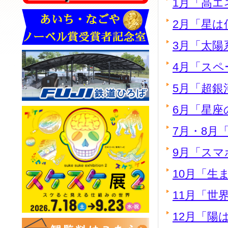
1月「高エ
2月「星は
3月「太陽
4月「スペ
5月「超銀
6月「星座
7月・8月
9月「スマ
10月「生
11月「世
12月「陽