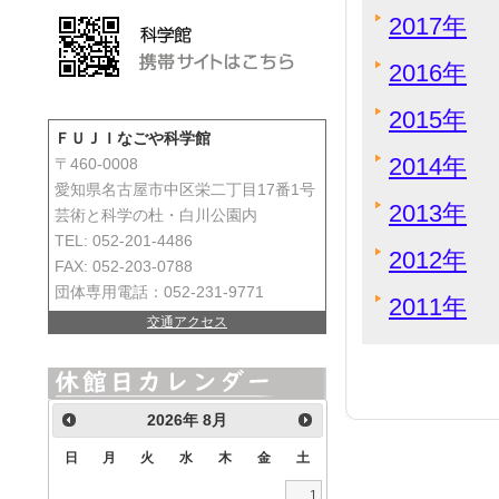
2017年
2016年
2015年
ＦＵＪＩなごや科学館
2014年
〒460-0008
愛知県名古屋市中区栄二丁目17番1号
2013年
芸術と科学の杜・白川公園内
TEL: 052-201-4486
2012年
FAX: 052-203-0788
団体専用電話：052-231-9771
2011年
交通アクセス
2026
年
8月
日
月
火
水
木
金
土
1