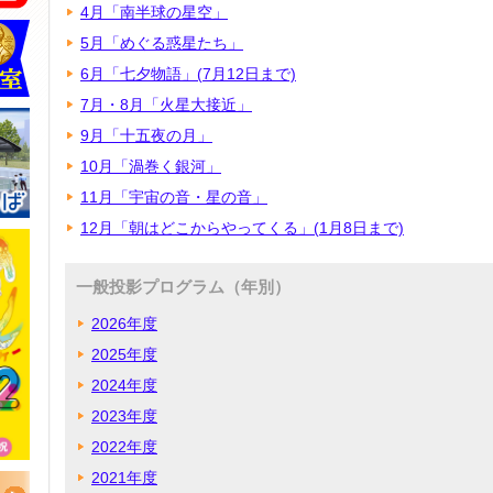
4月「南半球の星空」
5月「めぐる惑星たち」
6月「七夕物語」(7月12日まで)
7月・8月「火星大接近」
9月「十五夜の月」
10月「渦巻く銀河」
11月「宇宙の音・星の音」
12月「朝はどこからやってくる」(1月8日まで)
一般投影プログラム（年別）
2026年度
2025年度
2024年度
2023年度
2022年度
2021年度