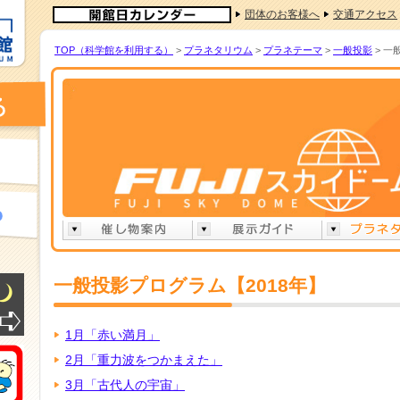
団体のお客様へ
交通アクセス
TOP（科学館を利用する）
>
プラネタリウム
>
プラネテーマ
>
一般投影
> 一
一般投影プログラム【2018年】
1月「赤い満月」
2月「重力波をつかまえた」
3月「古代人の宇宙」