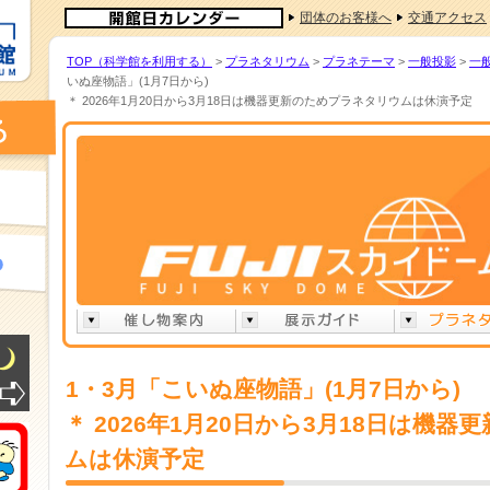
団体のお客様へ
交通アクセス
TOP（科学館を利用する）
>
プラネタリウム
>
プラネテーマ
>
一般投影
>
一
いぬ座物語」(1月7日から)
＊ 2026年1月20日から3月18日は機器更新のためプラネタリウムは休演予定
1・3月「こいぬ座物語」(1月7日から)
＊ 2026年1月20日から3月18日は機
ムは休演予定