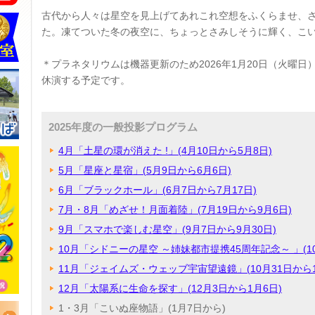
古代から人々は星空を見上げてあれこれ空想をふくらませ、
た。凍てついた冬の夜空に、ちょっとさみしそうに輝く、こ
＊プラネタリウムは機器更新のため2026年
1
月
20
日（火曜日
休演する予定です。
2025年度の一般投影プログラム
4月「土星の環が消えた !」(4月10日から5月8日)
5月「星座と星宿」(5月9日から6月6日)
6月「ブラックホール」(6月7日から7月17日)
7月・8月「めざせ！月面着陸」(7月19日から9月6日)
9月「スマホで楽しむ星空」(9月7日から9月30日)
10月「シドニーの星空 ～姉妹都市提携45周年記念～ 」(10
11月「ジェイムズ・ウェッブ宇宙望遠鏡」(10月31日から1
12月「太陽系に生命を探す」(12月3日から1月6日)
1・3月「こいぬ座物語」(1月7日から)