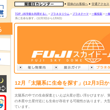
団体のお客様へ
交通アクセス
TOP（科学館を利用する）
>
プラネタリウム
>
プラネテーマ
>
一般投影
>
一
系に生命を探す」(12月3日から1月6日)
12月「太陽系に生命を探す」(12月3日か
太陽系の中での生命探査といえば火星が思い浮かびますが、
の木星や土星付近にも生命が存在する可能性があります。大
ています。