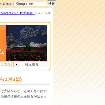
English
般投影プログラム【2025年度】
> 12月「太陽
ら1月6日)
実は太陽からずっと遠く寒いはず
型惑星の衛星の生命探査が始まっ