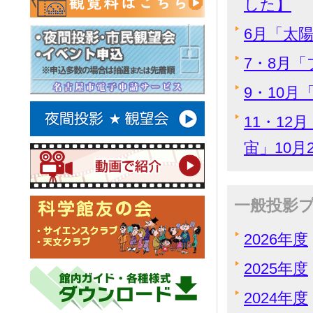
した】
6月「太陽
7・8月「
9・10月
11・1
宙」10月
一般投影
2026年度
2025年度
2024年度