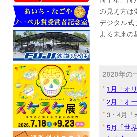
何千年、何
の見え方は
デジタル式
よる未来の
2020年
1月「オ
2月「オ
3・4月
5月「世