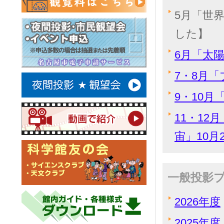
5月「世
した】
6月「太陽
7・8月「
9・10月
11・1
宙」10月
一般投影
2026年度
2025年度