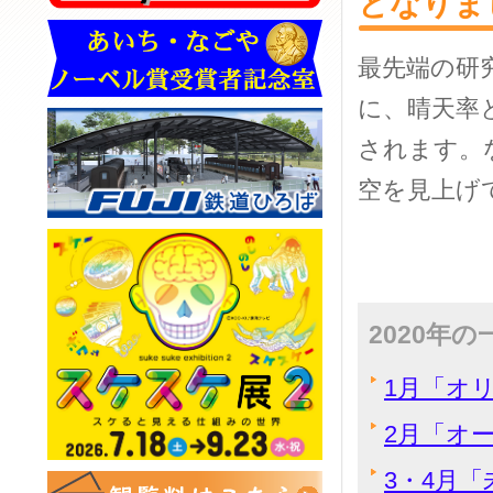
となりま
最先端の研
に、晴天率
されます。
空を見上げ
2020年
1月「オ
2月「オ
3・4月