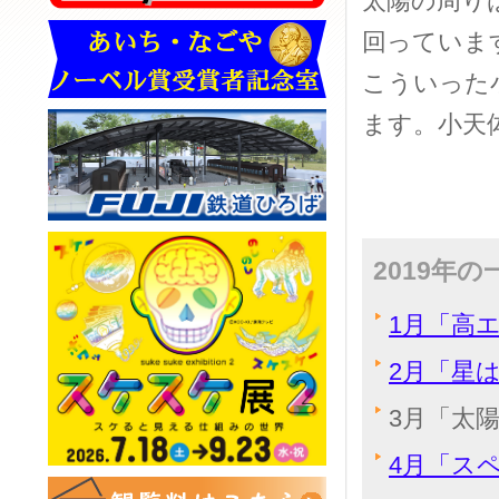
太陽の周り
回っていま
こういった
ます。小天
2019年
1月「高
2月「星
3月「太陽
4月「ス