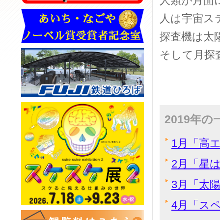
人類が月面
人は宇宙ス
探査機は太
そして月探
2019年
1月「高
2月「星
3月「太陽
4月「ス