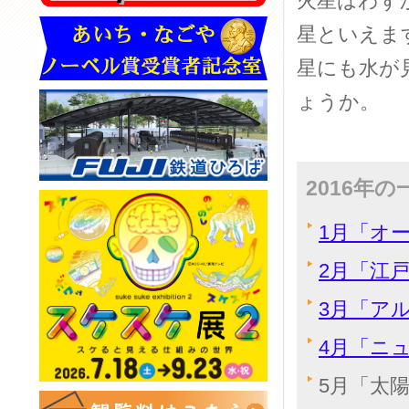
火星はわず
星といえま
星にも水が
ょうか。
2016年
1月「オ
2月「江
3月「ア
4月「ニ
5月「太