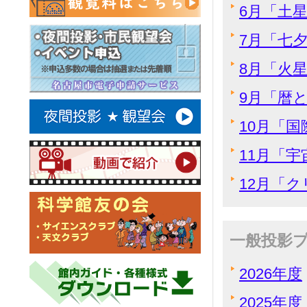
6月「土
7月「七
8月「火星
9月「暦と
10月「
11月「宇
12月「
一般投影
2026年度
2025年度