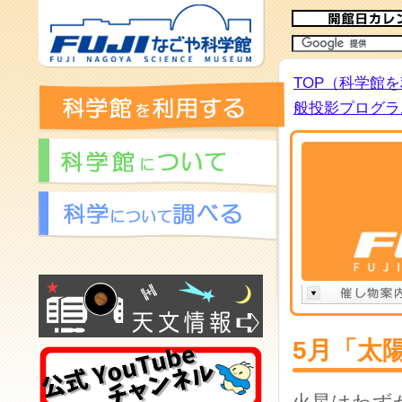
TOP（科学館
般投影プログラム
5月「太