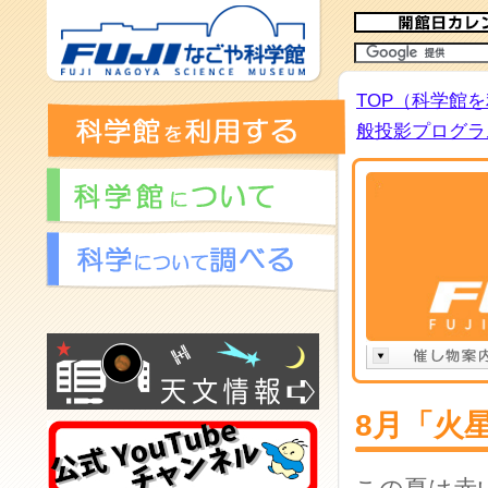
TOP（科学館
般投影プログラム
8月「火星