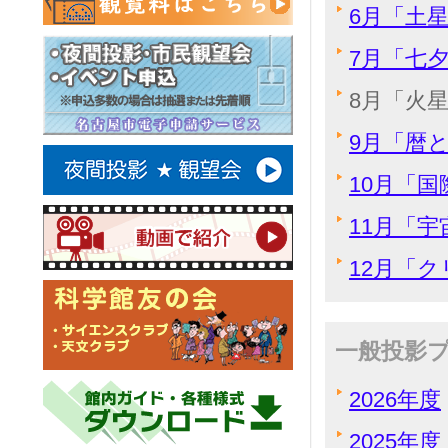
6月「土
7月「七
8月「火星
9月「暦と
10月「
11月「宇
12月「
一般投影
2026年度
2025年度