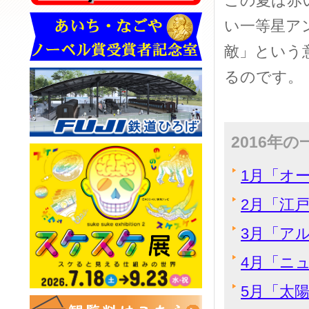
この夏は赤
い一等星ア
敵」という
るのです。
2016年
1月「オ
2月「江
3月「ア
4月「ニ
5月「太