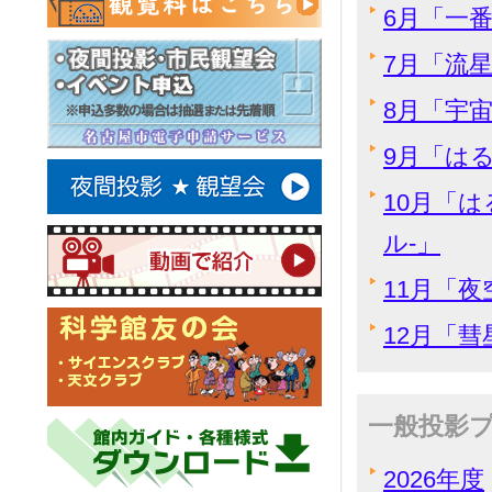
6月「一
7月「流
8月「宇
9月「は
10月「
ル-」
11月「
12月「
一般投影
2026年度