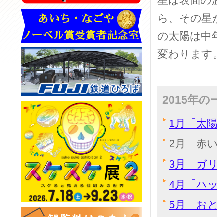
星は表面の
ら、その星
の太陽は中
変わります
2015年
1月「太
2月「赤
3月「ガ
4月「ハ
5月「お