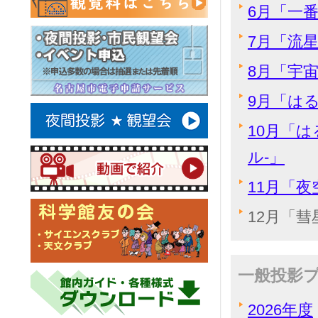
6月「一
7月「流
8月「宇
9月「は
10月「
ル-」
11月「
12月「
一般投影
2026年度