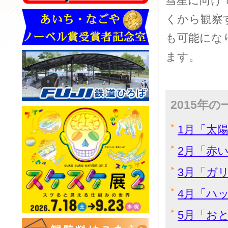
彗星に向け
くから観察
も可能にな
ます。
2015年
1月「太
2月「赤
3月「ガ
4月「ハ
5月「お