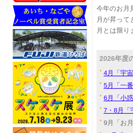
今年のお月
月が昇って
月とは限り
2026年
4月「宇宙
5月「一番
6月「小惑
7・8月「
9月「お月