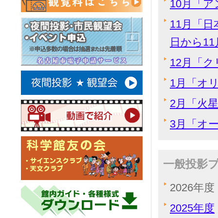
10月「ア
11月「日
日から11
12月「ク
1月「オリ
2月「火星
3月「オー
一般投影
2026年度
2025年度