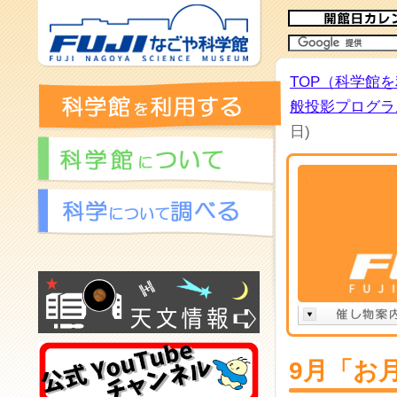
TOP（科学館
般投影プログラム
日)
9月「お月