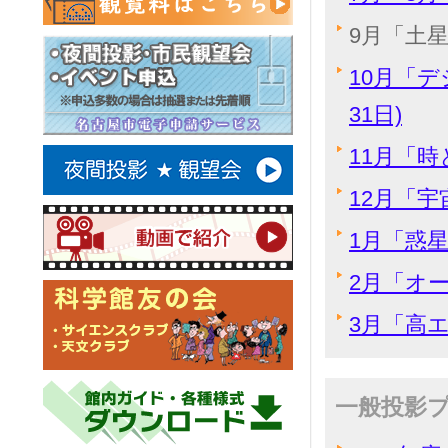
9月「土星
10月「デ
31日)
11月「時
12月「宇
1月「惑星
2月「オー
3月「高エ
一般投影