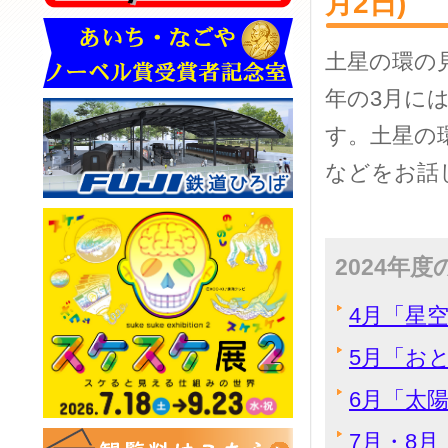
月2日)
土星の環の
年の3月に
す。土星の
などをお話
2024年
4月「星空
5月「おと
6月「太陽
7月・8月