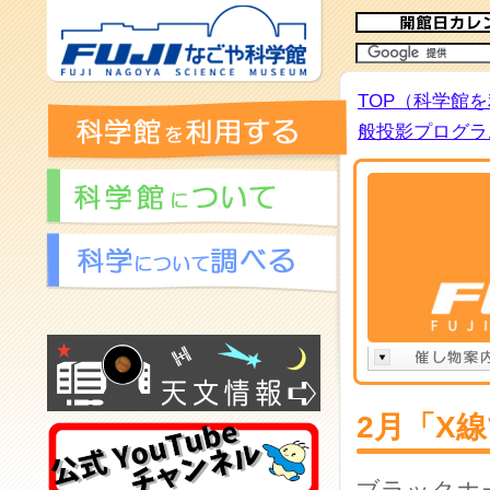
TOP（科学館
般投影プログラム
2月「X