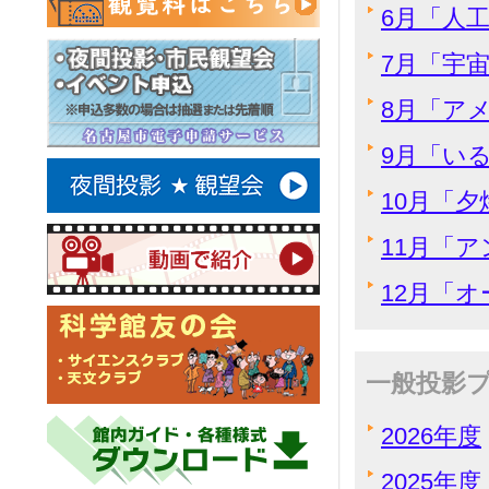
6月「人工
7月「宇
8月「ア
9月「い
10月「
11月「
12月「
一般投影
2026年度
2025年度