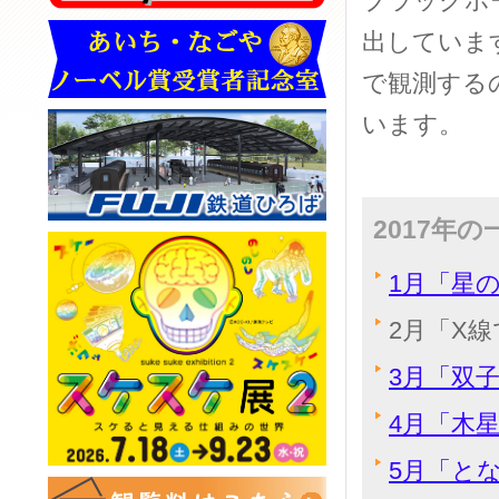
ブラックホ
出していま
で観測する
います。
2017年
1月「星
2月「X
3月「双
4月「木
5月「と