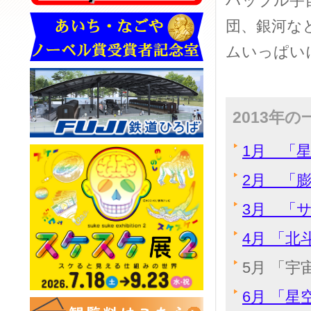
ハッブル宇
団、銀河な
ムいっぱい
2013年
1月 「
2月 「
3月 「
4月 「
5月 「
6月 「