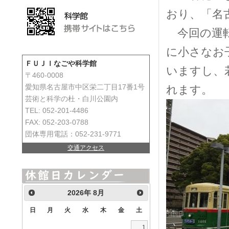
おり、「名
今回の運転
に小さなお
ＦＵＪＩなごや科学館
いますし、
〒460-0008
れます。
愛知県名古屋市中区栄二丁目17番1号
芸術と科学の杜・白川公園内
TEL: 052-201-4486
FAX: 052-203-0788
団体専用電話：052-231-9771
交通アクセス
2026
年
8月
日
月
火
水
木
金
土
1