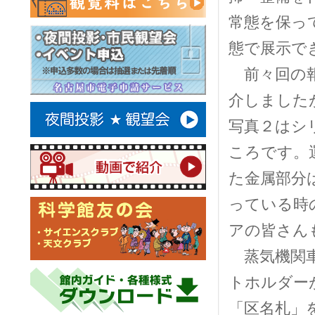
常態を保っ
態で展示で
前々回の報
介しました
写真２はシ
ころです。
た金属部分
っている時
アの皆さん
蒸気機関車
トホルダー
「区名札」