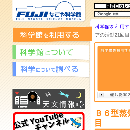
科学館を利用す
アの活動21回目
Ｂ６型蒸
目