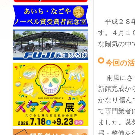
平成２８年
す。４月１
な陽気の中
今回の活
雨風にさら
新館完成か
かなり傷ん
て専門業者
ました。蒸
掃・整備を