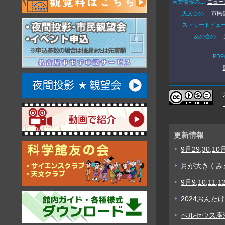
天文情報の…
ニュー
天文台の…
市民
ストリートビュ
友の会の…
PD
更新情報
9月29,30,
月が大きくみえ
9月9,10,1
2024おん
ペルセウス座流