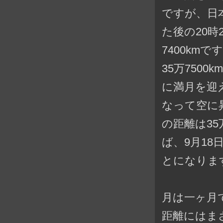
ですが、日
た後の
20
7400kmで
35万750
に満月を迎
なって空に
の距離は35
ば、9月18
とになりま
月は一ヶ月
距離にはま