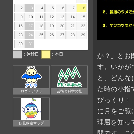
2
3
4
5
6
7
8
9
10
11
12
13
14
15
16
17
18
19
20
21
22
23
24
25
26
27
28
29
30
31
か？」とお
：休館日
：本日
す。いかが
と、どんな
た時の小指
ロゴ・アサラ
芸術と科学の杜
びっくり！
に月をご覧
理屈を知っ
伏見探索マップ
間です。こ