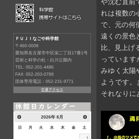
や沈む直前
れは複数の
で、元の何
遠くの景色
ＦＵＪＩなごや科学館
〒460-0008
比、見上げ
愛知県名古屋市中区栄二丁目17番1号
っています
芸術と科学の杜・白川公園内
TEL: 052-201-4486
みゆく太陽
FAX: 052-203-0788
ようです。
団体専用電話：052-231-9771
交通アクセス
それなりに
2026
年
8月
日
月
火
水
木
金
土
1