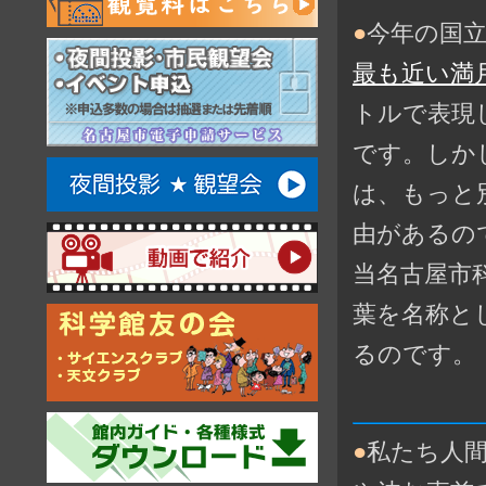
●
今年の国
最も近い満月
トルで表現
です。しか
は、もっと
由があるの
当名古屋市
葉を名称と
るのです。
●
私たち人