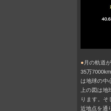
●
月の軌道
35万700
は地球の中
上の図は地
ります。そし
近地点を通り