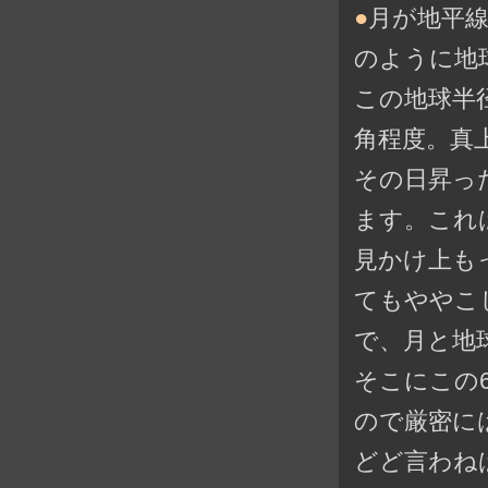
●
月が地平
のように地
この地球半径
角程度。真
その日昇っ
ます。これ
見かけ上も
てもややこし
で、月と地
そこにこの
ので厳密に
どど言わね