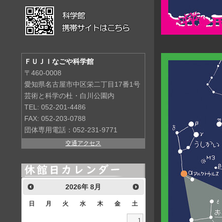
ＦＵＪＩなごや科学館
〒460-0008
愛知県名古屋市中区栄二丁目17番1号
芸術と科学の杜・白川公園内
TEL: 052-201-4486
FAX: 052-203-0788
団体専用電話：052-231-9771
交通アクセス
2026
年
8月
日
月
火
水
木
金
土
1