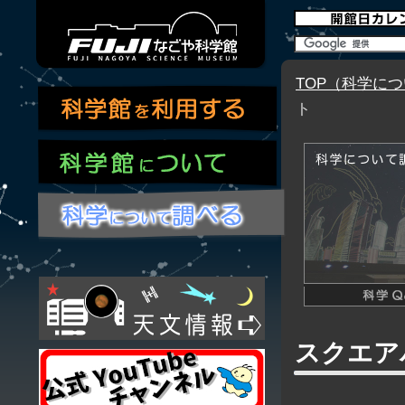
TOP（科学に
ト
スクエア