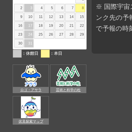
※ 国際宇
2
3
4
5
6
7
8
ンク先の予
9
10
11
12
13
14
15
16
17
18
19
20
21
22
で予報の時
23
24
25
26
27
28
29
30
31
：休館日
：本日
ロゴ・アサラ
芸術と科学の杜
伏見探索マップ