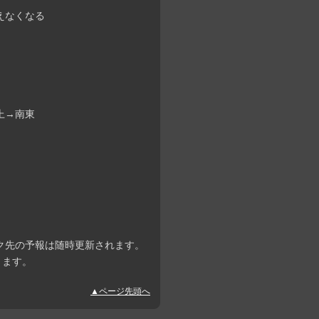
見えなくなる
真上→南東
ク先の予報は随時更新されます。
ります。
▲ページ先頭へ