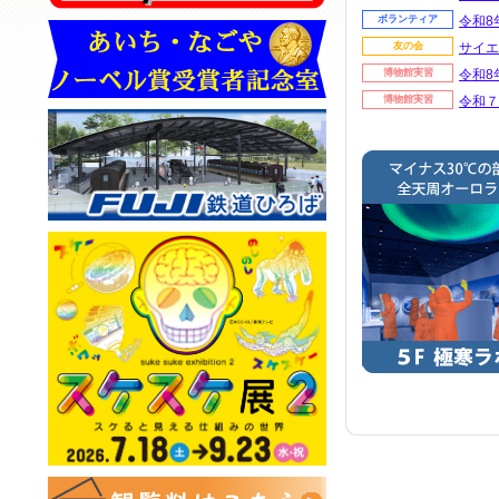
ボランティア
令和8
友の会
サイエ
博物館実習
令和8
博物館実習
令和７
ボランティア
令和7
ボランティア
令和6
て（募
博物館実習
令和６
ボランティア
令和6
につい
ボランティア
令和6
了しま
友の会
サイエ
了しま
友の会
警報等
催中止
ボランティア
令和5
て（終
ボランティア
令和5
につい