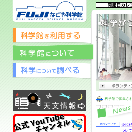
メ
イ
ン
コ
ン
テ
ン
ツ
へ
科学館で募集さ
ボランティア
令和8
ついて