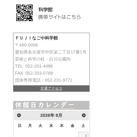
ボランティア
令和2
ボランティア
令和2
につい
ボランティア
令和元
いて(
ＦＵＪＩなごや科学館
ボランティア
令和元
〒460-0008
につい
愛知県名古屋市中区栄二丁目17番1号
ボランティア
平成3
芸術と科学の杜・白川公園内
ついて
TEL: 052-201-4486
ボランティア
平成3
FAX: 052-203-0788
集につ
団体専用電話：052-231-9771
ボランティア
平成3
（終了
交通アクセス
ボランティア
平成2
ボランティア
平成2
ついて
2026
年
8月
ボランティア
平成2
集につ
日
月
火
水
木
金
土
1