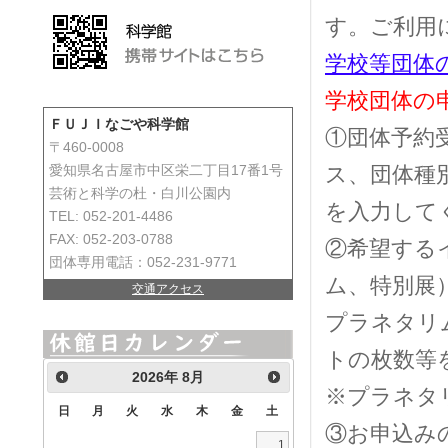
す。ご利用
学校等団体
学校団体の
ＦＵＪＩなごや科学館
①団体予約
〒460-0008
ス、団体種
愛知県名古屋市中区栄二丁目17番1号
芸術と科学の杜・白川公園内
を入力して
TEL: 052-201-4486
FAX: 052-203-0788
②希望する
団体専用電話：052-231-9771
ム、特別展
交通アクセス
プラネタリ
トの枚数等
2026
年
8月
※プラネタ
日
月
火
水
木
金
土
③お申込み
1