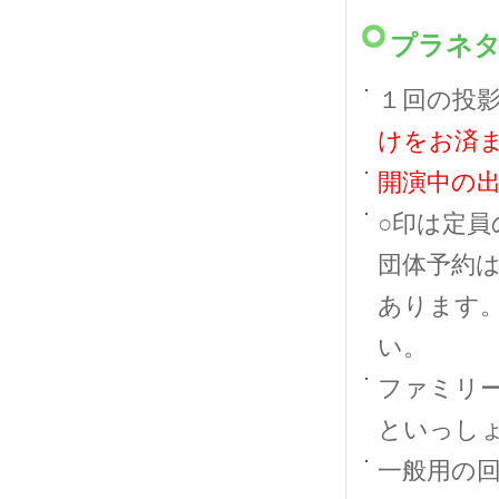
プラネ
１回の投影
けをお済
開演中の
○印は定員
団体予約
あります
い。
ファミリ
といっし
一般用の