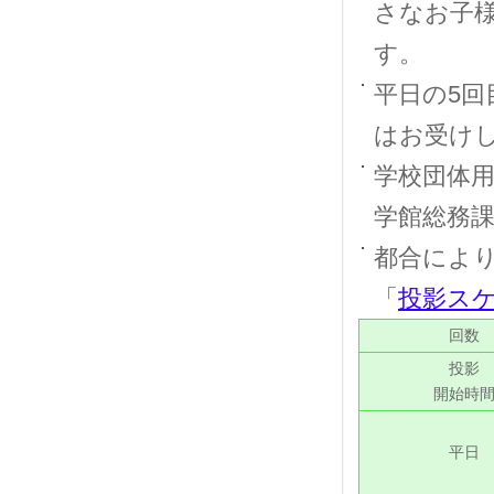
さなお子
す。
平日の5
はお受け
学校団体
学館総務
都合によ
「
投影ス
回数
投影
開始時
平日