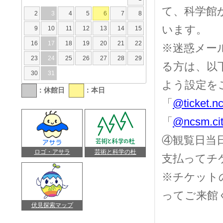
て、科学館
2
3
4
5
6
7
8
います。
9
10
11
12
13
14
15
16
17
18
19
20
21
22
※迷惑メー
23
24
25
26
27
28
29
る方は、以
30
31
よう設定を
：休館日
：本日
「
@ticket.nc
「
@ncsm.cit
④観覧日当
ロゴ・アサラ
芸術と科学の杜
支払ってチ
※チケット
ってご来館
伏見探索マップ