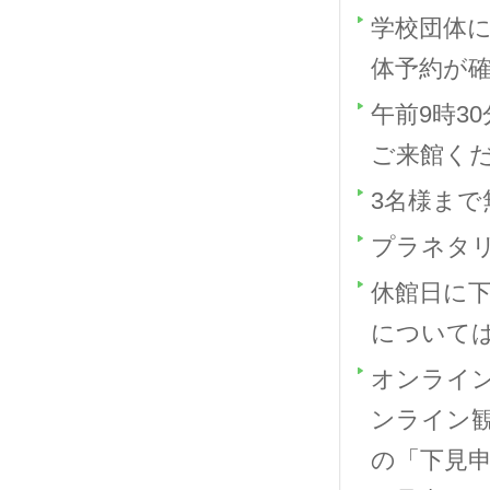
学校団体
体予約が
午前9時3
ご来館く
3名様ま
プラネタ
休館日に
について
オンライ
ンライン観
の「下見