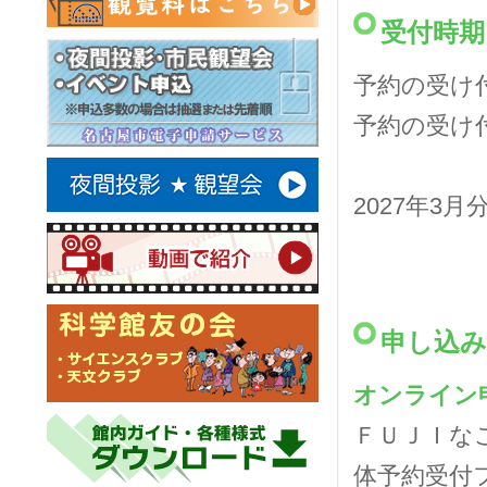
受付時期
予約の受け
予約の受け
2027年3
申し込み
オンライン
ＦＵＪＩな
体予約受付