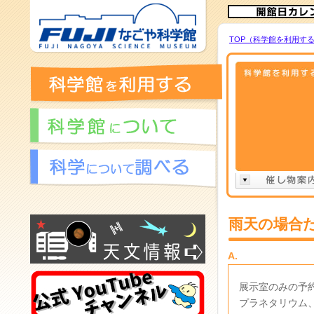
TOP（科学館を利用す
雨天の場合
A.
展示室のみの予
プラネタリウム