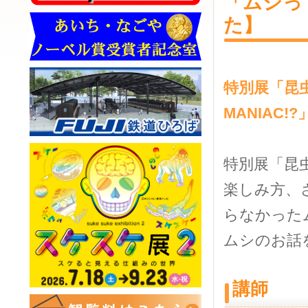
「ムシっ
た】
特別展「昆虫
MANIAC!?
特別展「昆虫
楽しみ方、
らなかった
ムシのお話
講師