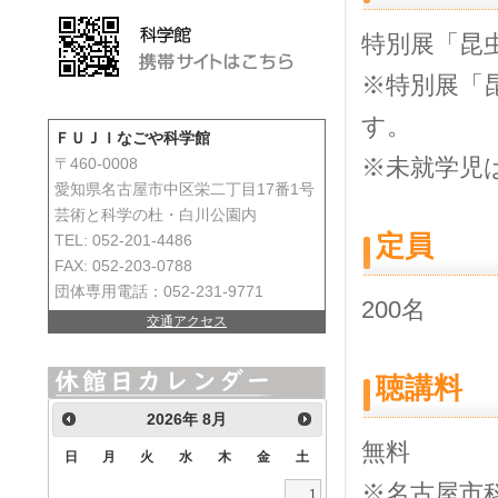
特別展「昆⾍
※特別展「昆
す。
ＦＵＪＩなごや科学館
※未就学児
〒460-0008
愛知県名古屋市中区栄二丁目17番1号
芸術と科学の杜・白川公園内
定員
TEL: 052-201-4486
FAX: 052-203-0788
団体専用電話：052-231-9771
200名
交通アクセス
聴講料
2026
年
8月
無料
日
月
火
水
木
金
土
※名古屋市
1