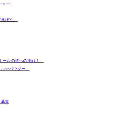
ショー
て学ぼう」
クホールの謎への挑戦！」
カル☆パウダー」
者募集