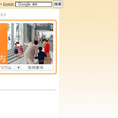
English
年】】