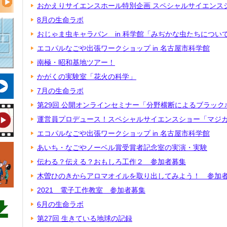
おかえりサイエンスホール特別企画 スペシャルサイエンス
8月の生命ラボ
おじゃま虫キャラバン in 科学館「みぢかな虫たちについ
エコパルなごや出張ワークショップ in 名古屋市科学館
南極・昭和基地ツアー！
かがくの実験室「花火の科学」
7月の生命ラボ
第29回 公開オンラインセミナー「分野横断によるブラッ
運営員プロデュース！スペシャルサイエンスショー「マジ
エコパルなごや出張ワークショップ in 名古屋市科学館
あいち・なごやノーベル賞受賞者記念室の実演・実験
伝わる？伝える？おもしろ工作２ 参加者募集
木曽ひのきからアロマオイルを取り出してみよう！ 参加
2021 電子工作教室 参加者募集
6月の生命ラボ
第27回 生きている地球の記録