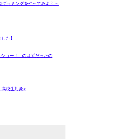
ログラミングをやってみよう－
ました】
ョー！...のはずだったの
・高校生対象>