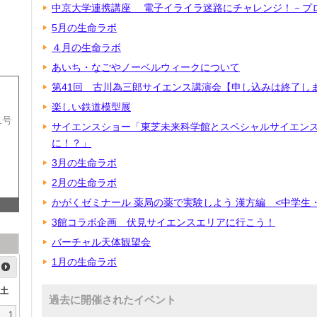
中京大学連携講座 電子イライラ迷路にチャレンジ！－プ
5月の生命ラボ
４月の生命ラボ
あいち・なごやノーベルウィークについて
第41回 古川為三郎サイエンス講演会【申し込みは終了し
楽しい鉄道模型展
1号
サイエンスショー「東芝未来科学館とスペシャルサイエンスシ
に！？」
3月の生命ラボ
2月の生命ラボ
かがくゼミナール 薬局の薬で実験しよう 漢方編 <中学生
3館コラボ企画 伏見サイエンスエリアに行こう！
バーチャル天体観望会
1月の生命ラボ
土
過去に開催されたイベント
1