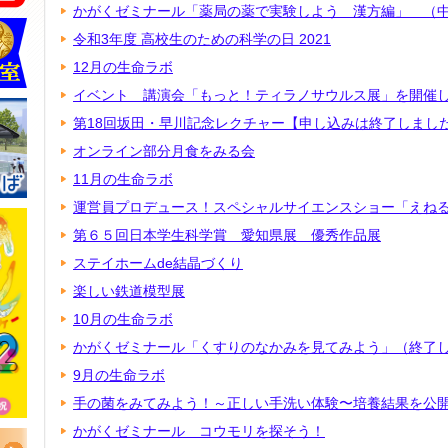
かがくゼミナール「薬局の薬で実験しよう 漢方編」 （
令和3年度 高校生のための科学の日 2021
12月の生命ラボ
イベント 講演会「もっと！ティラノサウルス展」を開催しま
第18回坂田・早川記念レクチャー【申し込みは終了しまし
オンライン部分月食をみる会
11月の生命ラボ
運営員プロデュース！スペシャルサイエンスショー「えね
第６５回日本学生科学賞 愛知県展 優秀作品展
ステイホームde結晶づくり
楽しい鉄道模型展
10月の生命ラボ
かがくゼミナール「くすりのなかみを見てみよう」（終了
9月の生命ラボ
手の菌をみてみよう！～正しい手洗い体験〜培養結果を公
かがくゼミナール コウモリを探そう！