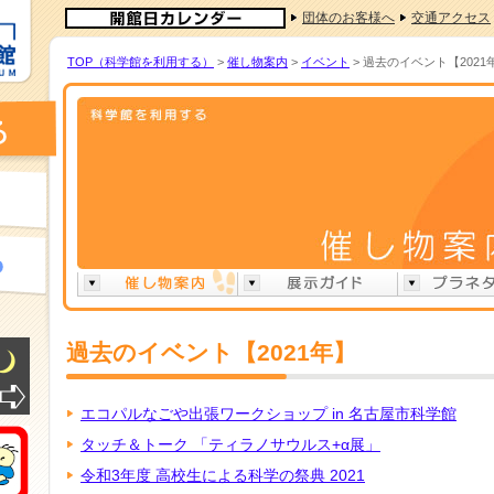
団体のお客様へ
交通アクセス
TOP（科学館を利用する）
>
催し物案内
>
イベント
> 過去のイベント【2021
過去のイベント【2021年】
エコパルなごや出張ワークショップ in 名古屋市科学館
タッチ＆トーク 「ティラノサウルス+α展」
令和3年度 高校生による科学の祭典 2021