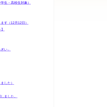
中学生・高校生対象）
す（12月12日）
た】
るぎい」
しました）
開しました。