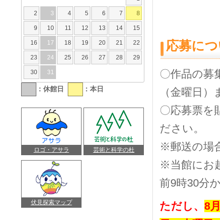
2
3
4
5
6
7
8
9
10
11
12
13
14
15
応募につ
16
17
18
19
20
21
22
23
24
25
26
27
28
29
〇作品の募集
30
31
：休館日
：本日
（金曜日）
〇応募票を
ださい。
※郵送の場
ロゴ・アサラ
芸術と科学の杜
※当館にお
前9時30分
伏見探索マップ
ただし、
8