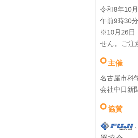
令和8年10
午前9時30
※10月2
せん。ご注
主催
名古屋市科
会社中日新
協賛
器協会