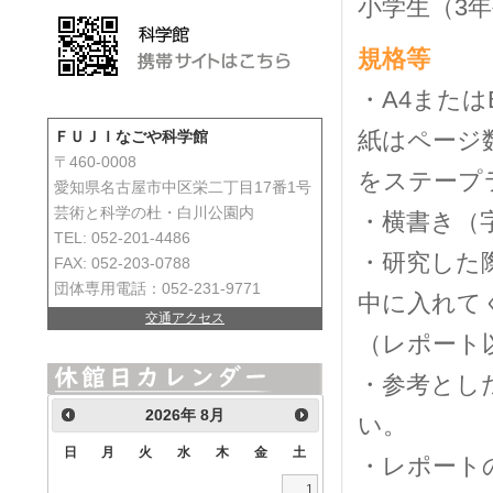
小学生（3
規格等
・A4または
紙はページ
ＦＵＪＩなごや科学館
〒460-0008
をステープ
愛知県名古屋市中区栄二丁目17番1号
芸術と科学の杜・白川公園内
・横書き（
TEL: 052-201-4486
・研究した
FAX: 052-203-0788
団体専用電話：052-231-9771
中に入れて
交通アクセス
（レポート
・参考とし
2026
年
8月
い。
日
月
火
水
木
金
土
・レポート
1