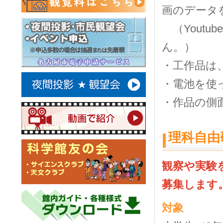
画のデ
（
Youtube
ん。）
・工作品は
・電池を使
・作品の側
理科自由
観察や実験
募集します
対象