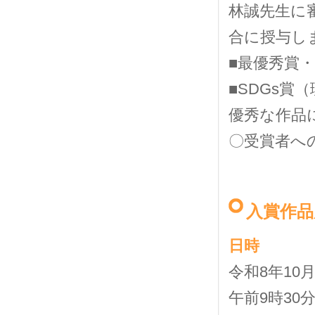
林誠先生に
合に授与し
■最優秀賞
■SDGs賞
優秀な作品
〇受賞者へ
入賞作品
日時
令和8年10
午前9時30