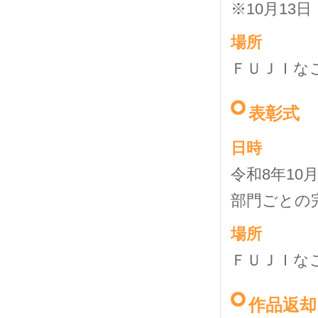
※10月13
場所
ＦＵＪＩな
表彰式
日時
令和8年10
部門ごとの
場所
ＦＵＪＩな
作品返却