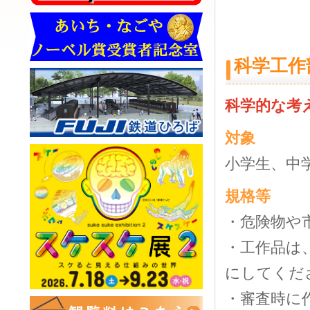
科学工作
科学的な考
対象
小学生、中
規格等
・危険物や
・工作品は
にしてくだ
・審査時に