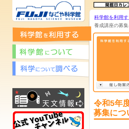
科学館を利用す
養成講座の募集
令和5年
募集につ