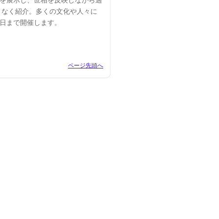
点を展示し、世相を反映しながら過
となく紹介。多くの文化や人々に
0日まで開催します。
ページ先頭へ