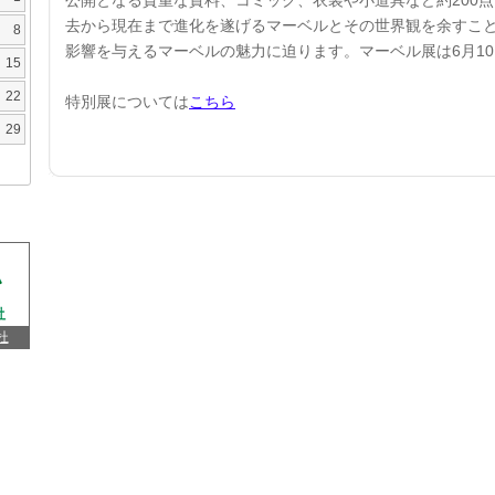
公開となる貴重な資料、コミック、衣装や小道具など約200
去から現在まで進化を遂げるマーベルとその世界観を余すこ
8
影響を与えるマーベルの魅力に迫ります。マーベル展は6月1
15
22
特別展については
こちら
29
杜