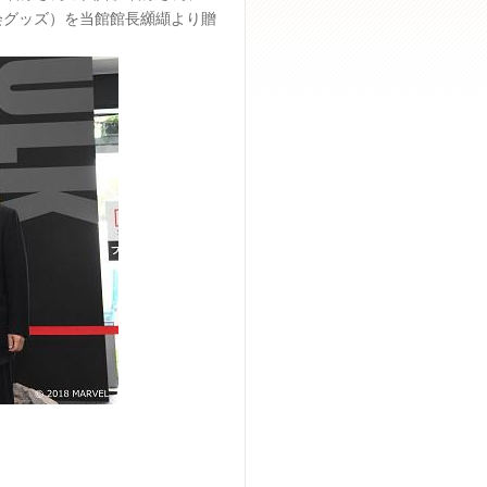
会グッズ）を当館館長纐纈より贈