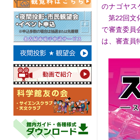
のナゴヤス
第22回文
で審査委員
は、審査員