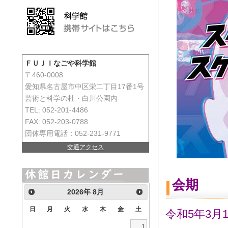
ＦＵＪＩなごや科学館
〒460-0008
愛知県名古屋市中区栄二丁目17番1号
芸術と科学の杜・白川公園内
TEL: 052-201-4486
FAX: 052-203-0788
団体専用電話：052-231-9771
交通アクセス
会期
2026
年
8月
日
月
火
水
木
金
土
令和5年3月
1