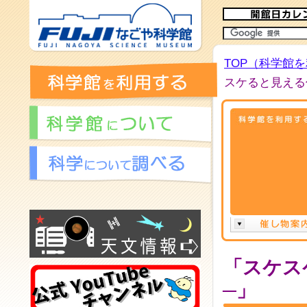
TOP（科学館
スケると見える
「スケス
─」