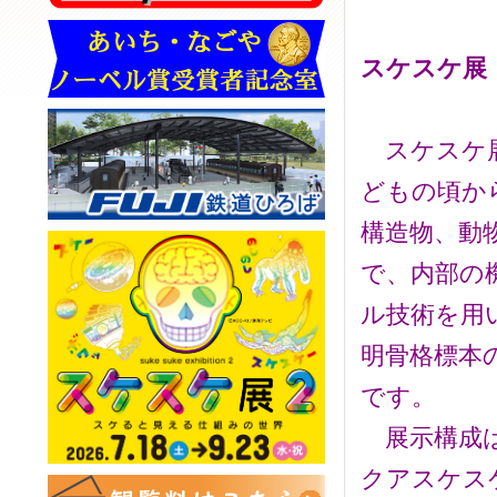
スケスケ展
スケスケ展
どもの頃か
構造物、動
で、内部の
ル技術を用
明骨格標本
です。
展示構成は
クアスケス