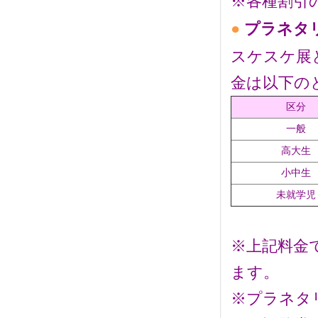
※各種割引
●
プラネタ
スケスケ展
金は以下の
区分
一般
高大生
小中生
未就学児
※
上記料金
ます。
※プラネタ