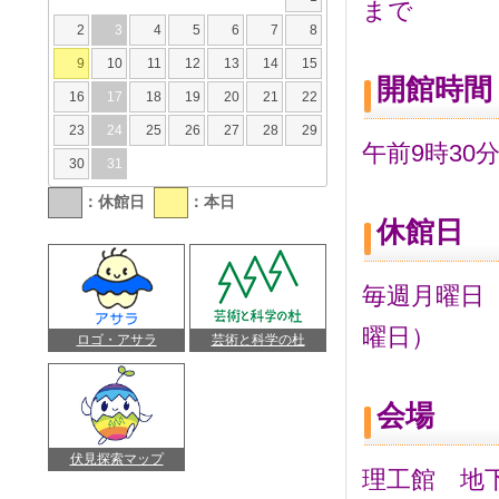
まで
2
3
4
5
6
7
8
9
10
11
12
13
14
15
開館時間
16
17
18
19
20
21
22
23
24
25
26
27
28
29
午前9時30
30
31
：休館日
：本日
休館日
毎週月曜日（
曜日）
ロゴ・アサラ
芸術と科学の杜
会場
伏見探索マップ
理工館 地