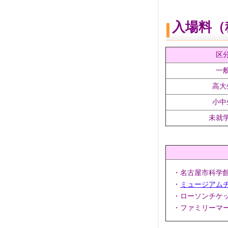
入場料（
区
一
高大
小中
未就
・名古屋市科学
・
ミュージアム
・ローソンチケット
・ファミリーマー