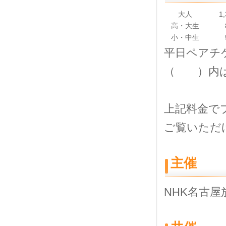
大人
1
高・大生
小・中生
平日ペアチケ
（ ）内は
上記料金で
ご覧いただ
主催
NHK名古