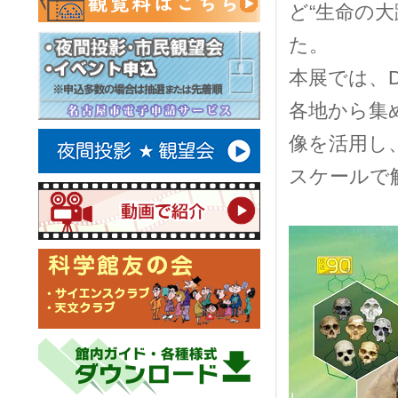
ど“生命の
た。
本展では、
各地から集
像を活用し
スケールで