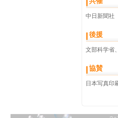
共催
中日新聞社
後援
文部科学省
協賛
日本写真印
ウェ