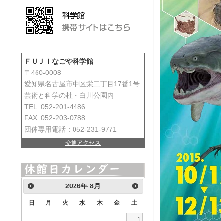
ＦＵＪＩなごや科学館
〒460-0008
愛知県名古屋市中区栄二丁目17番1号
芸術と科学の杜・白川公園内
TEL: 052-201-4486
FAX: 052-203-0788
団体専用電話：052-231-9771
交通アクセス
2026
年
8月
日
月
火
水
木
金
土
1