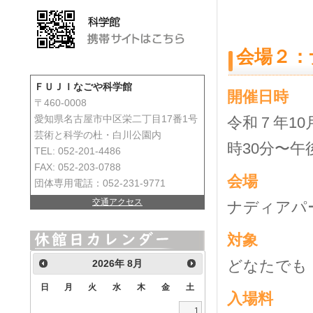
会場２：
ＦＵＪＩなごや科学館
開催日時
〒460-0008
令和７年
10
愛知県名古屋市中区栄二丁目17番1号
芸術と科学の杜・白川公園内
時
30
分〜午
TEL: 052-201-4486
FAX: 052-203-0788
会場
団体専用電話：052-231-9771
交通アクセス
ナディアパ
対象
どなたでも
2026
年
8月
日
月
火
水
木
金
土
入場料
1