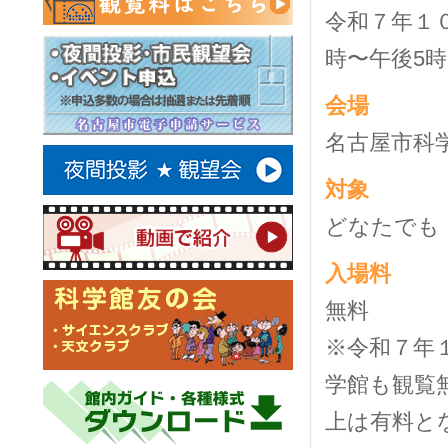
令和７年１
時〜午後
5
時
会場
名古屋市科
対象
どなたでも
入場料
無料
※令和７年
学館も観覧
上は有料と