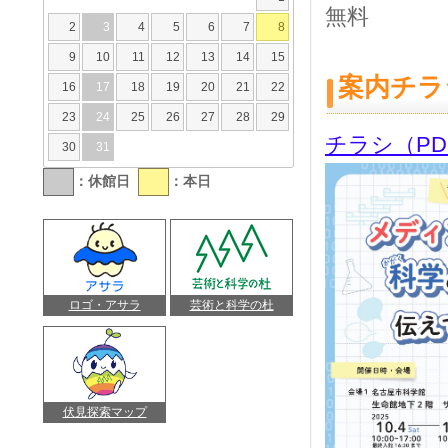
無料
2
3
4
5
6
7
8
9
10
11
12
13
14
15
案内チラ
16
17
18
19
20
21
22
23
24
25
26
27
28
29
チラシ（PDF
30
31
：休館日
：本日
ロゴ・アサラ
芸術と科学の杜
伏見探索マップ