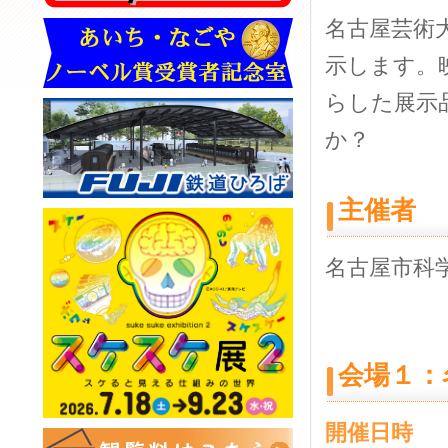
名古屋芸術
示します。
らした展示
か？
主催者
名古屋市科
会場１：
開催日時